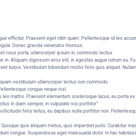
ugue efficitur. Praesent eget nibh quam. Pellentesque id leo accum
ligula. Donec gravida venenatis rhoncus.
 amet risus porta, ullamcorper ipsum in, commodo lectus.
 in. Aliquam dignissim eros elit, in egestas augue rutrum eu. Fu
reet turpis. Vestibulum bibendum mollis felis quis aliquet. Nul
Aliquam vestibulum ullamcorper lectus non commodo.
Pellentesque congue neque nisl.
us leo mattis. Praesent elementum scelerisque lacus, eu porta ex e
ellus in diam semper, in vulputate nisi porttitor”
icitudin felis tellus, eu dapibus nulla porttitor non. Pellentesque 
. Quisque quis aliquam metus, quis imperdiet justo. Curabitur mas
ncidunt congue. Suspendisse eget malesuada dolor. In hac habitass