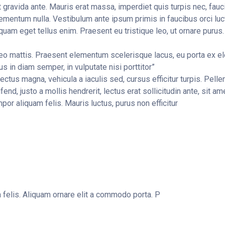
 gravida ante. Mauris erat massa, imperdiet quis turpis nec, fau
mentum nulla. Vestibulum ante ipsum primis in faucibus orci luct
am eget tellus enim. Praesent eu tristique leo, ut ornare purus.
 leo mattis. Praesent elementum scelerisque lacus, eu porta ex elei
us in diam semper, in vulputate nisi porttitor”
lectus magna, vehicula a iaculis sed, cursus efficitur turpis. Pell
fend, justo a mollis hendrerit, lectus erat sollicitudin ante, sit a
or aliquam felis. Mauris luctus, purus non efficitur
a felis. Aliquam ornare elit a commodo porta. P