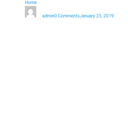
Home
Cras rhoncus elit tellus
by
admin
0 Comments
January 23, 2019