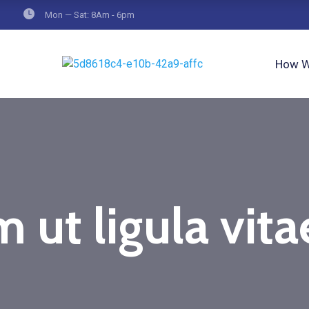
Mon — Sat: 8Am - 6pm
How W
 ut ligula vit