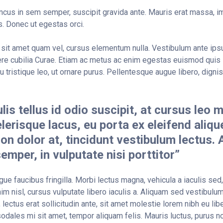
ncus in sem semper, suscipit gravida ante. Mauris erat massa, im
. Donec ut egestas orci.
sit amet quam vel, cursus elementum nulla. Vestibulum ante ipsu
uere cubilia Curae. Etiam ac metus ac enim egestas euismod quis
u tristique leo, ut ornare purus. Pellentesque augue libero, dignis
lis tellus id odio suscipit, at cursus leo 
erisque lacus, eu porta ex eleifend aliqu
 non dolor at, tincidunt vestibulum lectus.
semper, in vulputate nisi porttitor”
ue faucibus fringilla. Morbi lectus magna, vehicula a iaculis sed, 
m nisl, cursus vulputate libero iaculis a. Aliquam sed vestibulum 
, lectus erat sollicitudin ante, sit amet molestie lorem nibh eu libe
dales mi sit amet, tempor aliquam felis. Mauris luctus, purus non