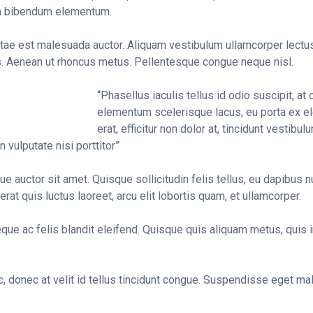
m bibendum elementum.
itae est malesuada auctor. Aliquam vestibulum ullamcorper lec
. Aenean ut rhoncus metus. Pellentesque congue neque nisl.
“Phasellus iaculis tellus id odio suscipit, at
elementum scelerisque lacus, eu porta ex el
erat, efficitur non dolor at, tincidunt vestibu
n vulputate nisi porttitor”
 auctor sit amet. Quisque sollicitudin felis tellus, eu dapibus nul
rat quis luctus laoreet, arcu elit lobortis quam, et ullamcorper.
que ac felis blandit eleifend. Quisque quis aliquam metus, quis i
 donec at velit id tellus tincidunt congue. Suspendisse eget mal