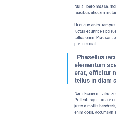
Nulla libero massa, rho
faucibus aliquam metus
Ut augue enim, tempus 
luctus et ultrices pos
tellus enim. Praesent e
pretium nisl.
“Phasellus iacu
elementum scel
erat, efficitur
tellus in diam 
Nam lacinia mi vitae aug
Pellentesque ornare eni
justo a mollis hendrerit
enim dolor, accumsan so