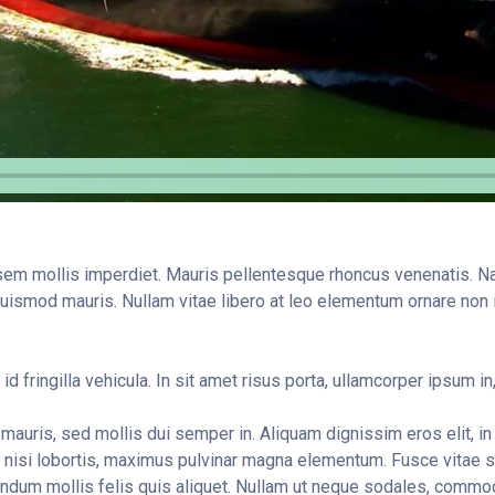
em mollis imperdiet. Mauris pellentesque rhoncus venenatis. Nam 
uismod mauris. Nullam vitae libero at leo elementum ornare non i
 id fringilla vehicula. In sit amet risus porta, ullamcorper ipsum 
mauris, sed mollis dui semper in. Aliquam dignissim eros elit, i
 nisi lobortis, maximus pulvinar magna elementum. Fusce vitae su
endum mollis felis quis aliquet. Nullam ut neque sodales, commo