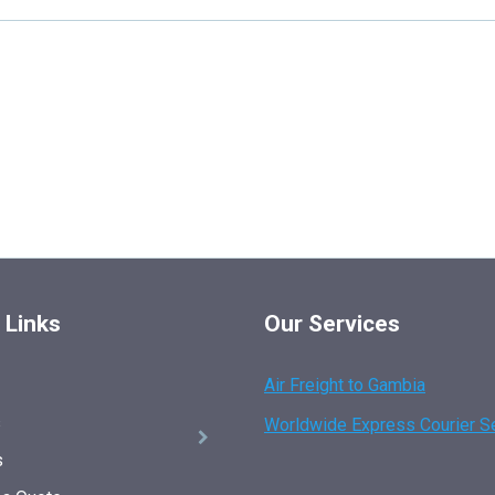
 Links
Our Services
Air Freight to Gambia
s
Worldwide Express Courier S
s