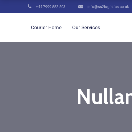
+44 7999 882 503
info@ss2logistics.co.uk
Courier Home
Our Services
Nullam